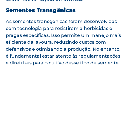
Sementes Transgênicas
As sementes transgênicas foram desenvolvidas
com tecnologia para resistirem a herbicidas e
pragas específicas. Isso permite um manejo mais
eficiente da lavoura, reduzindo custos com
defensivos e otimizando a produção. No entanto,
é fundamental estar atento às regulamentações
e diretrizes para o cultivo desse tipo de semente.
Como a Confortin Pode Ajudar
A Confortin Agrodistribuidor é especialista na
seleção e fornecimento das melhores sementes
do mercado, garantindo ao produtor rural acesso
a produtos de alto desempenho e adaptados às
suas necessidades. Trabalhamos com
fornecedores renomados e tecnologias de ponta
para oferecer soluções que maximizam a