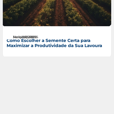
Maio 7, 2026
Janeiro 6, 2026
Junho 26, 2025
Maio 26, 2025
Março 21, 2025
Março 4, 2025
Como Escolher a Semente Certa para
Maximizar a Produtividade da Sua Lavoura