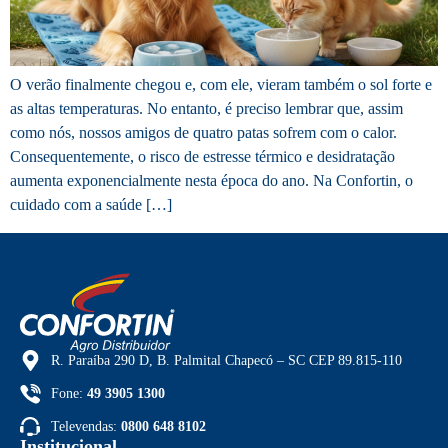
O verão finalmente chegou e, com ele, vieram também o sol forte e
as altas temperaturas. No entanto, é preciso lembrar que, assim
como nós, nossos amigos de quatro patas sofrem com o calor.
Consequentemente, o risco de estresse térmico e desidratação
aumenta exponencialmente nesta época do ano. Na Confortin, o
cuidado com a saúde […]
R. Paraíba 290 D, B. Palmital Chapecó – SC CEP 89.815-110
Fone:
49 3905 1300
Televendas:
0800 648 8102
Institucional